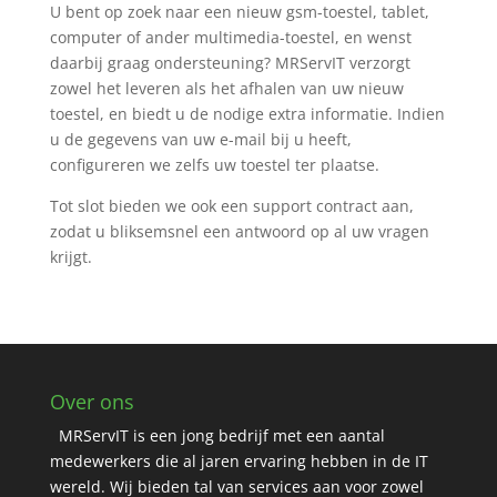
U bent op zoek naar een nieuw gsm-toestel, tablet,
computer of ander multimedia-toestel, en wenst
daarbij graag ondersteuning? MRServIT verzorgt
zowel het leveren als het afhalen van uw nieuw
toestel, en biedt u de nodige extra informatie. Indien
u de gegevens van uw e-mail bij u heeft,
configureren we zelfs uw toestel ter plaatse.
Tot slot bieden we ook een support contract aan,
zodat u bliksemsnel een antwoord op al uw vragen
krijgt.
Over ons
MRServIT is een jong bedrijf met een aantal
medewerkers die al jaren ervaring hebben in de IT
wereld. Wij bieden tal van services aan voor zowel